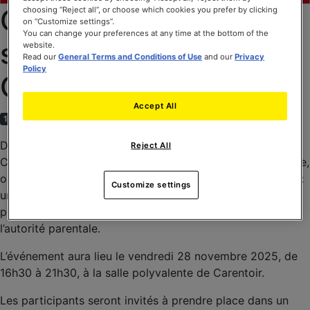
Guillemot Corporation
choosing “Reject all”, or choose which cookies you prefer by clicking
on “Customize settings”.
You can change your preferences at any time at the bottom of the
soutient le Téléthon à
website.
Read our
General Terms and Conditions of Use
and our
Privacy
Policy
Carentoir
Accept All
17 November 2025
Dans le cadre du Téléthon 2025, l’entreprise Guillemot
Reject All
Corporation a à cœur de proposer une animation solidaire,
organisée avec l’antenne locale du Téléthon de Carentoir :
Customize settings
une compétition de simulation automobile, ouverte au
public dès 14 ans avec l’autorisation des titulaires de
l’autorité parentale.
L’événement aura lieu le vendredi 28 novembre 2025, de
16h30 à 21h30, à la salle polyvalente de Carentoir.
Les participants seront invités à prendre place dans un