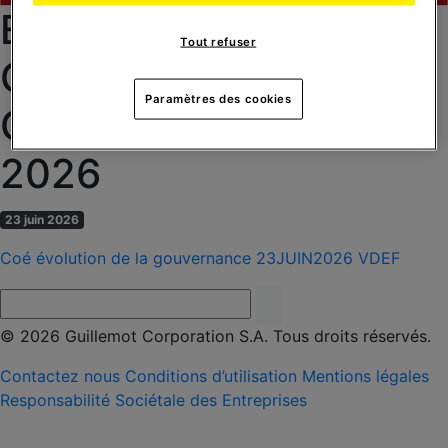
EVOLUTION DE LA
Tout refuser
GOUVERNANCE A
Paramètres des cookies
COMPTER DU 23 JUIN
2026
23 juin 2026
Coé évolution de la gouvernance 23JUIN2026 VDEF
© 2026 Guillemot Corporation S.A. Tous droits réservés.
Contactez nous
Conditions d’utilisation
Mentions légales
Responsabilité Sociétale des Entreprises