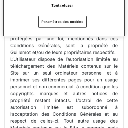
informations, images, photos, informations sur
Tout refuser
les produits, logiciels, textes.
Tous les droits de la propriété intellectuelle,
Paramètres des cookies
logos, copyrights, toutes les marques, marques
de commerce, ainsi que toutes les informations
protégées par une loi, mentionnés dans ces
Conditions Générales, sont la propriété de
Guillemot et/ou de leurs propriétaires respectifs.
L’Utilisateur dispose de l’autorisation limitée au
téléchargement des Matériels contenus sur le
Site sur un seul ordinateur personnel et à
imprimer ses différentes pages pour un usage
personnel et non commercial, à condition que les
copyrights, marques et autres notices de
propriété restent intacts. L’octroi de cette
autorisation limitée est subordonné à
l’acceptation des Conditions Générales et au
respect de celles-ci. Tout autre usage des
Matériels contenus sur le Site, y compris, mais