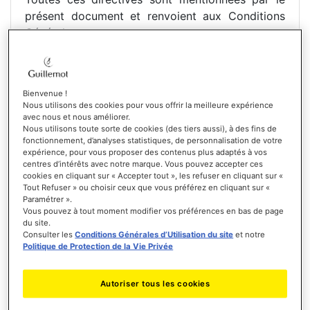
présent document et renvoient aux Conditions
Générales.
Toute reproduction, diffusion ou transmission à
des fins commerciales de tout ou partie de ce
Site ou de toute information contenue sur ce
Bienvenue !
Site, par quelque moyen que ce soit et sans le
Nous utilisons des cookies pour vous offrir la meilleure expérience
consentement préalable écrit de Guillemot
avec nous et nous améliorer.
Nous utilisons toute sorte de cookies (des tiers aussi), à des fins de
Corporation S.A., est interdite.
fonctionnement, d’analyses statistiques, de personnalisation de votre
expérience, pour vous proposer des contenus plus adaptés à vos
1. PROPRIÉTÉ DU SITE
centres d’intérêts avec notre marque. Vous pouvez accepter ces
Le présent Site est la propriété de Guillemot
cookies en cliquant sur « Accepter tout », les refuser en cliquant sur «
Tout Refuser » ou choisir ceux que vous préférez en cliquant sur «
Corporation S.A. (ci-après dénommée »
Paramétrer ».
Guillemot « ).
Vous pouvez à tout moment modifier vos préférences en bas de page
du site.
Consulter les
Conditions Générales d’Utilisation du site
et notre
2. DROITS DE LA PROPRIÉTÉ INTELLECTUELLE :
Politique de Protection de la Vie Privée
AUTORISATION LIMITÉE
Guillemot vous donne accès à divers services et
Autoriser tous les cookies
ressources (ci-après dénommés les » Matériels
« ), tels que documents, graphiques,