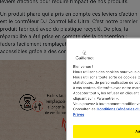
leviers d’actions pour réduire l’impact de nos produits.
Un produit phare qui a pris en compte ces leviers d’action
est le contrôleur DJ Control Mix Ultra. C’est notre premier
produit fabriqué avec du plastique recyclé. De plus, la
réparabilité a été prise en compte dès la conception :
faders facilement remplaçables, batterie détachable, PCB
accessibles grâce à des connecteurs détachables.
Bienvenue !
Nous utilisons des cookies pour vous of
Nous utilisons toute sorte de cookies (d
statistiques, de personnalisation de v
à vos centres d’intérêts avec notre mar
Accepter tout », les refuser en cliquant
cliquant sur « Paramétrer ».
Vous pouvez à tout moment modifier vo
Consulter les
Conditions Générales d’Ut
Privée
Au