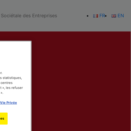
 Sociétale des Entreprises
FR
EN
r.
s statistiques,
 centres
 », les refuser
 ».
 Vie Privée
ies