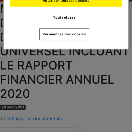
Autoriser tous les cookies
MISE A DISPOSITION
Tout refuser
DU DOCUMENT
D’ENREGISTREMENT
Paramètres des cookies
UNIVERSEL INCLUANT
LE RAPPORT
FINANCIER ANNUEL
2020
29 avril 2021
Télécharger le document ici