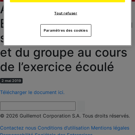
AGM du 23/05/2019 –
Tout refuser
Exposé sommaire de la
Paramètres des cookies
situation de la société
et du groupe au cours
de l’exercice écoulé
2 mai 2019
Télécharger le document ici.
© 2026 Guillemot Corporation S.A. Tous droits réservés.
Contactez nous
Conditions d’utilisation
Mentions légales