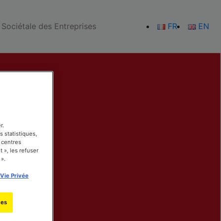
 Sociétale des Entreprises
FR
EN
r.
s statistiques,
 centres
 », les refuser
 ».
 Vie Privée
ies