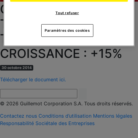
CHIFFRE D’AFFAIRES
Tout refuser
TROISIEME
Paramètres des cookies
TRIMESTRE 2014 EN
CROISSANCE : +15%
30 octobre 2014
Télécharger le document ici.
© 2026 Guillemot Corporation S.A. Tous droits réservés.
Contactez nous
Conditions d’utilisation
Mentions légales
Responsabilité Sociétale des Entreprises